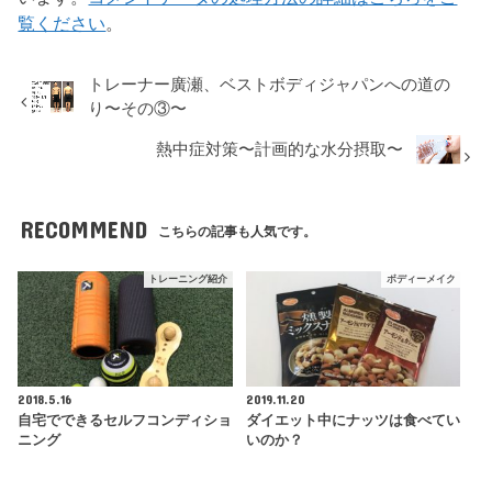
覧ください
。
トレーナー廣瀬、ベストボディジャパンへの道の
り〜その③〜
熱中症対策〜計画的な水分摂取〜
RECOMMEND
こちらの記事も人気です。
トレーニング紹介
ボディーメイク
2018.5.16
2019.11.20
自宅でできるセルフコンディショ
ダイエット中にナッツは食べてい
ニング
いのか？