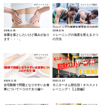
ボディーメイク
トレーニング紹介
2018.5.10
2018.8.14
体重を落としたいけど痛みがあり
トレーニングの強度を変える３つ
ます・・・。
の方法
ボディーメイク
トレーニング紹介
2020.5.12
2021.2.27
在宅勤務で問題となりやすいお食
モニターさん部位別！オススメト
事について〜コロナ太り編〜
レーニング！【上肢編】