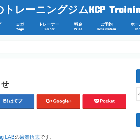
レーニングジムKCP Trainin
グ
ヨガ
トレーナー
料金
ご予約
ホー
Yoga
Trainer
Price
Reservation
Ho
らせ
はてブ
Google+
Pocket
 LAB
の
廣瀬悟志
です。