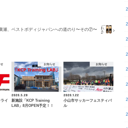
廣瀬、ベストボディジャパンへの道のり〜その⑦〜
らせ
お知らせ
お知らせ
2020.5.28
2020.1.22
ンライ
新施設「KCP Training
小山市サッカーフェスティバ
LAB」8月OPEN予定！！
ル