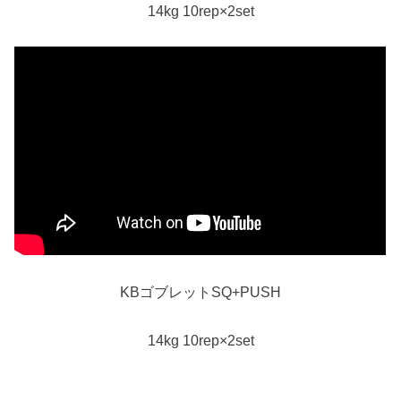
14kg 10rep×2set
KBゴブレットSQ+PUSH
14kg 10rep×2set