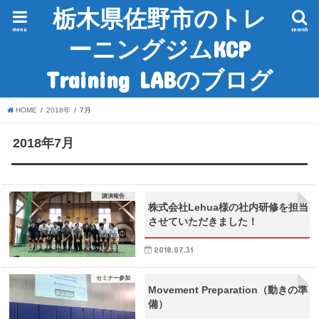
栃木県佐野市のトレ
menu
search
ーニングジムKCP
Training LABのブログ
HOME
2018年
7月
2018年7月
講演報告
株式会社Lehua様の社内研修を担当
させていただきました！
2018.07.31
セミナー参加
Movement Preparation（動きの準
備）