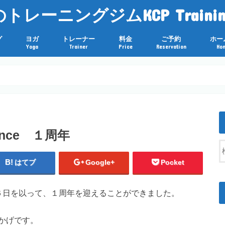
レーニングジムKCP Trainin
グ
ヨガ
トレーナー
料金
ご予約
ホー
Yoga
Trainer
Price
Reservation
Ho
rmance １周年
はてブ
Google+
Pocket
eは本日１月１６日を以って、１周年を迎えることができました。
かげです。