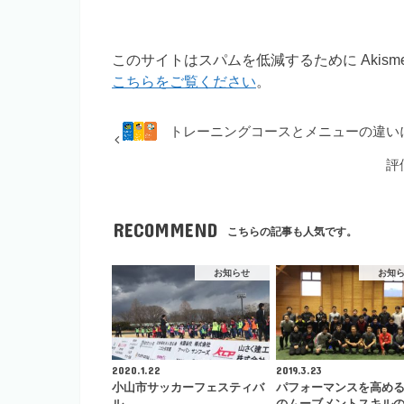
このサイトはスパムを低減するために Akism
こちらをご覧ください
。
トレーニングコースとメニューの違い
評
RECOMMEND
こちらの記事も人気です。
お知らせ
お知
2020.1.22
2019.3.23
小山市サッカーフェスティバ
パフォーマンスを高め
ル
のムーブメントスキル