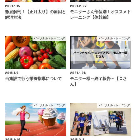
2021.1.15
2021.2.27
徹底解剖！【正月太り】の原因と
モニターさん部位別！オススメト
解消方法
レーニング【体幹編】
パーソナルトレーニング
パーソナルトレーニング
2018.1.9
2021.1.26
当施設で行う栄養指導について
モニター様～終了報告～【Ｃさ
ん】
パーソナルトレーニング
パーソナルトレーニング
2018.4.10
2018.2.2