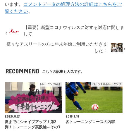
います。
コメントデータの処理方法の詳細はこちらをご
覧ください
。
【重要】新型コロナウイルスに対する対応に関しま
して
様々なアスリートの方に年末年始ご利用いただきま
した！
RECOMMEND
こちらの記事も人気です。
トレーニング紹介
パーソナルトレーニング
2020.8.21
2018.1.18
夏までにシェイプアップ！第2
各トレーニングコースの内容
弾！トレーニング実践編～その3