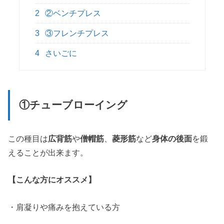
2
②ベンチプレス
3
③フレンチプレス
4
さいごに
①チューブローイング
この種目は
広背筋
や
僧帽筋
、
菱形筋
など
身体の後面
を鍛
えることが出来ます。
【こんな方にオススメ】
・肩凝りや痛みを抱えている方